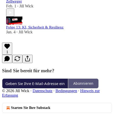
Zellweger
Feb. 1
Jill Wick
•
Folge 13: KI, Sicherheit & Resilienz
Jan. 4
Jill Wick
•
1
Sind Sie bereit für mehr?
Abonnieren
© 2026 Jill Wick
·
Datenschutz
∙
Bedingungen
∙
Hinweis zur
Erfassung
Starten Sie Ihre Substack