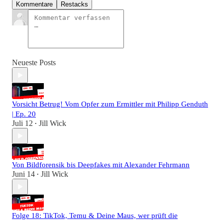
Kommentare
Restacks
Neueste Posts
Vorsicht Betrug! Vom Opfer zum Ermittler mit Philipp Genduth
| Ep. 20
Juli 12
Jill Wick
•
Von Bildforensik bis Deepfakes mit Alexander Fehrmann
Juni 14
Jill Wick
•
Folge 18: TikTok, Temu & Deine Maus, wer prüft die