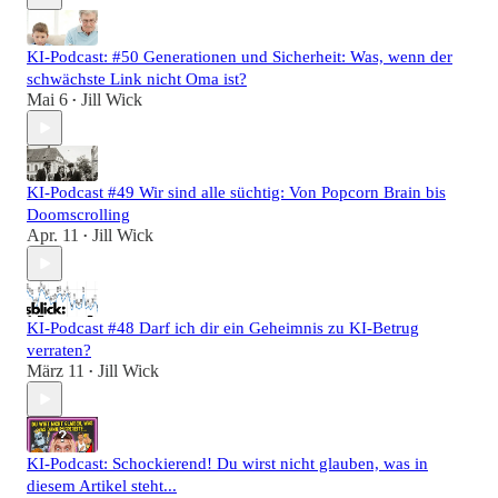
KI-Podcast: #50 Generationen und Sicherheit: Was, wenn der
schwächste Link nicht Oma ist?
Mai 6
Jill Wick
•
KI-Podcast #49 Wir sind alle süchtig: Von Popcorn Brain bis
Doomscrolling
Apr. 11
Jill Wick
•
KI-Podcast #48 Darf ich dir ein Geheimnis zu KI-Betrug
verraten?
März 11
Jill Wick
•
KI-Podcast: Schockierend! Du wirst nicht glauben, was in
diesem Artikel steht...