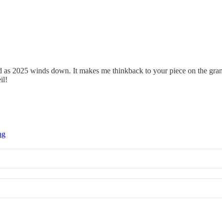
 head as 2025 winds down. It makes me thinkback to your piece on the gra
il!
ng