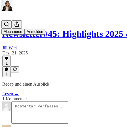
Newsletter#45: Highlights 202
Abonnieren
Anmelden
Jill Wick
Dez. 21, 2025
1
1
Recap und einen Ausblick
Lesen →
1 Kommentar